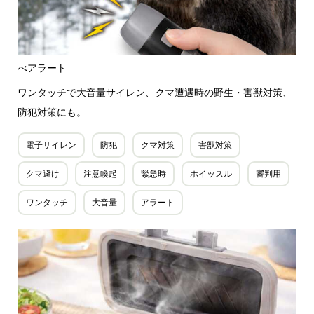
べアラート
ワンタッチで大音量サイレン、クマ遭遇時の野生・害獣対策、
防犯対策にも。
電子サイレン
防犯
クマ対策
害獣対策
クマ避け
注意喚起
緊急時
ホイッスル
審判用
ワンタッチ
大音量
アラート