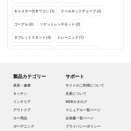
キャスター付きワゴン
(1)
クールネックチューブ
(2)
ゴーグル
(2)
ソケットレンチセット
(2)
タブレットスタンド
(3)
トレーニング
(1)
ドライブレコーダー
(1)
ノイズキャンセリング
(1)
フレグランス
(1)
プレート
(1)
製品カテゴリー
サポート
プロテクションフィルム
(2)
プールバッグ
(2)
美容・健康
サイトのご利用について
ヘッドライト
(3)
ボディメンテ
(1)
キッチン
生産について
インテリア
WEBカタログ
ボディリフレッシュロッド
(1)
ボトルホルダー
(3)
アウトドア
マニュアル一覧ページ
メンテナンスグッズ
(2)
ラップトップスタンド
(1)
カー用品
企画書一覧ページ
ガーデニング
プライバシーポリシー
リフレッシュ
(1)
ルームフレグランス
(1)