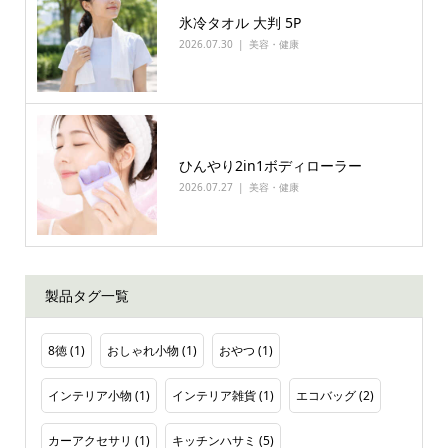
氷冷タオル 大判 5P
2026.07.30
美容・健康
ひんやり2in1ボディローラー
2026.07.27
美容・健康
製品タグ一覧
8徳
(1)
おしゃれ小物
(1)
おやつ
(1)
インテリア小物
(1)
インテリア雑貨
(1)
エコバッグ
(2)
カーアクセサリ
(1)
キッチンハサミ
(5)