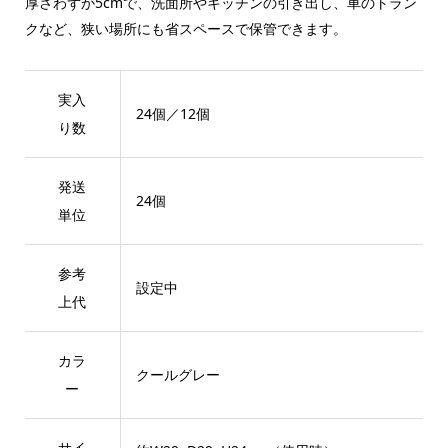
厚さわずか5cmで、洗面所やキッチンの引き出し、車のトラン
クなど、狭い場所にも省スペースで保管できます。
実入
24個／12個
り数
発送
24個
単位
参考
設定中
上代
カラ
クールグレー
ー
サイ