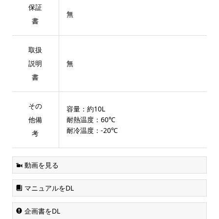
保証
無
書
取扱
説明
無
書
その
容量：約10L
他備
耐熱温度：60℃
耐冷温度：-20℃
考
動画を見る
マニュアルをDL
企画書をDL