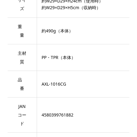
約W29×D29×H24cm（使用時）
約W29×D29×H5cm（収納時）
ズ
重
約490g（本体）
量
主材
PP・TPR（本体）
質
品
AXL-1016CG
番
JAN
コー
4580399761882
ド