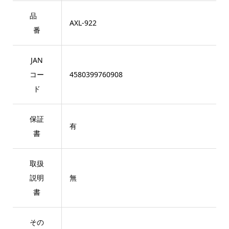
品
AXL-922
番
JAN
コー
4580399760908
ド
保証
有
書
取扱
説明
無
書
その