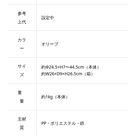
参考
設定中
上代
カラ
オリーブ
ー
サイ
約Φ24.5×H7〜44.5cm（本体）
約W26×D9×H26.5cm（箱）
ズ
重
約1kg（本体）
量
主材
PP・ポリエステル・鉄
質