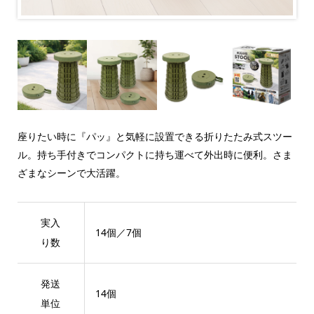
座りたい時に『パッ』と気軽に設置できる折りたたみ式スツー
ル。持ち手付きでコンパクトに持ち運べて外出時に便利。さま
ざまなシーンで大活躍。
実入
14個／7個
り数
発送
14個
単位