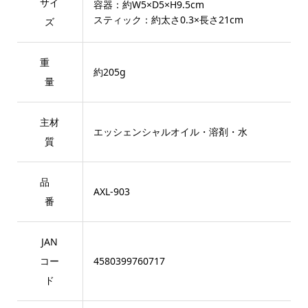
サイ
容器：約W5×D5×H9.5cm
スティック：約太さ0.3×長さ21cm
ズ
重
約205g
量
主材
エッシェンシャルオイル・溶剤・水
質
品
AXL-903
番
JAN
コー
4580399760717
ド