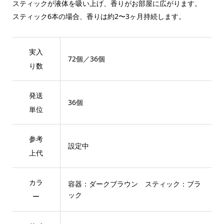
スティックが液体を吸い上げ、香りがお部屋に広がります。
スティック6本の場合、香りは約2〜3ヶ月持続します。
実入
72個／36個
り数
発送
36個
単位
参考
設定中
上代
カラ
容器：ダークブラウン スティック：ブラ
ック
ー