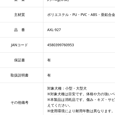
主材質
ポリエステル・PU・PVC・ABS・亜鉛合
品 番
AXL-927
JANコード
4580399760953
保証書
有
取扱説明書
有
対象犬種：小型・大型犬
※対象犬種は目安です。体格や力の強い
※本製品は消耗品です。傷み・キズ・サ
その他備考
えてください。
※使用環境により耐用年数は異なります。