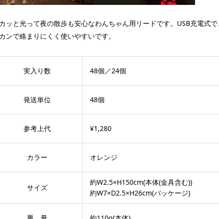
カッと光って夜の散歩も安心なわんちゃん用リードです。USB充電式で、
カンで絡まりにくく使いやすいです。
実入り数
48個／24個
発送単位
48個
参考上代
¥1,280
カラー
オレンジ
約W2.5×H150cm(本体(金具含む))
サイズ
約W7×D2.5×H26cm(パッケージ)
重 量
約110g(本体)