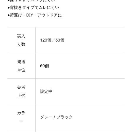
●背抜きタイプでムレにくい
●荷運び・DIY・アウトドアに
実入
120個／60個
り数
発送
60個
単位
参考
設定中
上代
カラ
グレー / ブラック
ー