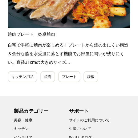
焼肉プレート 炎卓焼肉
自宅で手軽に焼肉が楽しめる！プレートから煙の出にくい構造
＆余分な脂を水受皿に落とす機能でお部屋に匂いが残りにく
い。直径31cmの大きめサイズ...
キッチン用品
焼肉
プレート
鉄板
製品カテゴリー
サポート
美容・健康
サイトのご利用について
キッチン
生産について
インテリア
WEBカタログ