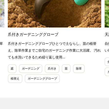
爪付きガーデニンググローブ
天
草
爪付きガーデニンググローブひとつで土ならし、苗の植替
自
え、除草作業までご自宅のガーデニング作業に大活躍。 汚れ
い
ても水洗いできるため繰り返し使用...
庭
ガーデニング
爪付き
苗
除草
植替え
ガーデニンググローブ