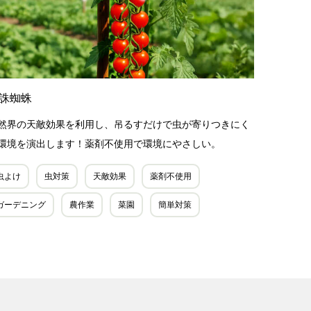
誅蜘蛛
然界の天敵効果を利用し、吊るすだけで虫が寄りつきにく
環境を演出します！薬剤不使用で環境にやさしい。
虫よけ
虫対策
天敵効果
薬剤不使用
ガーデニング
農作業
菜園
簡単対策