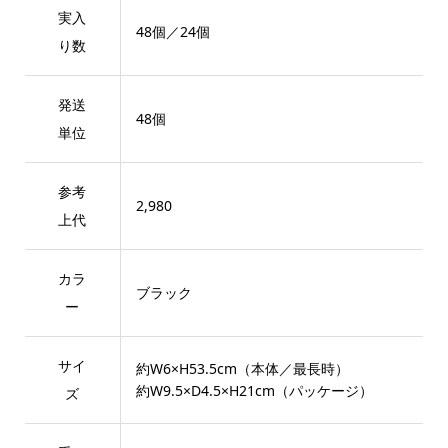
実入
48個／24個
り数
発送
48個
単位
参考
2,980
上代
カラ
ブラック
ー
サイ
約W6×H53.5cm（本体／最長時）
約W9.5×D4.5×H21cm（パッケージ）
ズ