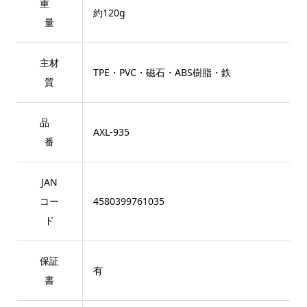
重
約120g
量
主材
TPE・PVC・磁石・ABS樹脂・鉄
質
品
AXL-935
番
JAN
コー
4580399761035
ド
保証
有
書