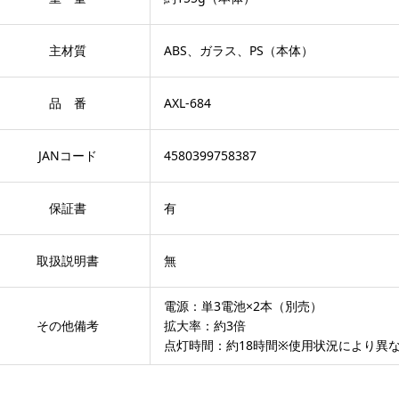
主材質
ABS、ガラス、PS（本体）
品 番
AXL-684
JANコード
4580399758387
保証書
有
取扱説明書
無
電源：単3電池×2本（別売）
その他備考
拡大率：約3倍
点灯時間：約18時間※使用状況により異