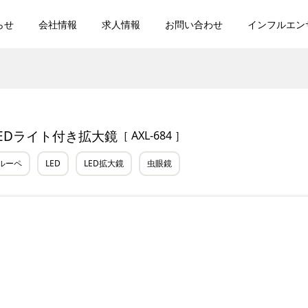
らせ
会社情報
求人情報
お問い合わせ
インフルエン
LEDライト付き拡大鏡
［ AXL-684 ］
ルーペ
LED
LED拡大鏡
虫眼鏡