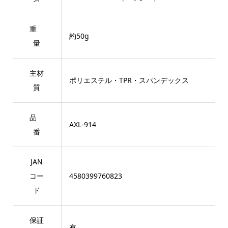
重
約50g
量
主材
ポリエステル・TPR・スパンデックス
質
品
AXL-914
番
JAN
コー
4580399760823
ド
保証
有