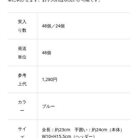
実入
48個／24個
り数
発送
48個
単位
参考
1,280円
上代
カラ
ブルー
ー
サイ
全長：約23cm 手囲い：約24cm（本体）
W10×H15.5cm（ヘッダー）
ズ