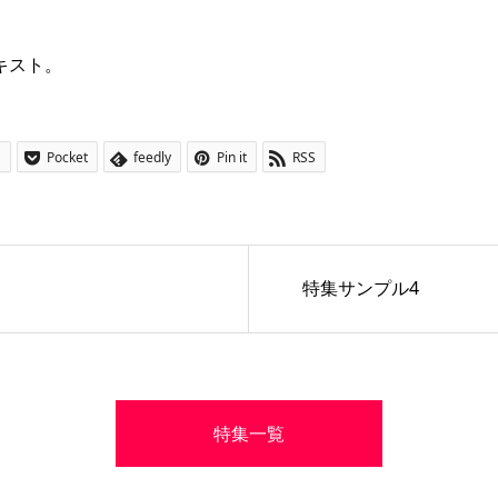
キスト。
a
Pocket
feedly
Pin it
RSS
特集サンプル4
特集一覧