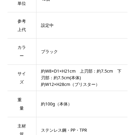
単位
参考
設定中
上代
カラ
ブラック
ー
約W8×D1×H21cm 上刃部：約7.5cm 下
サイ
刃部：約7.5cm(本体)
ズ
約W12×H28cm（ブリスター）
重
約100g（本体）
量
主材
ステンレス鋼・PP・TPR
質