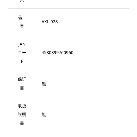
品
AXL-928
番
JAN
コー
4580399760960
ド
保証
無
書
取扱
説明
無
書