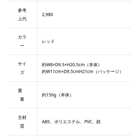
参考
2,980
上代
カラ
レッド
ー
サイ
約W8×D9.5×H20.5cm（本体）
約W11cm×D9.5cmH21cm（パッケージ）
ズ
重
約150g（本体）
量
主材
ABS、ポリエステル、PVC、鉄
質