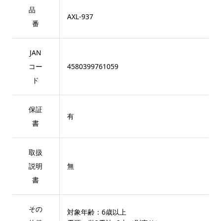
品
AXL-937
番
JAN
コー
4580399761059
ド
保証
有
書
取扱
説明
無
書
その
対象年齢：6歳以上