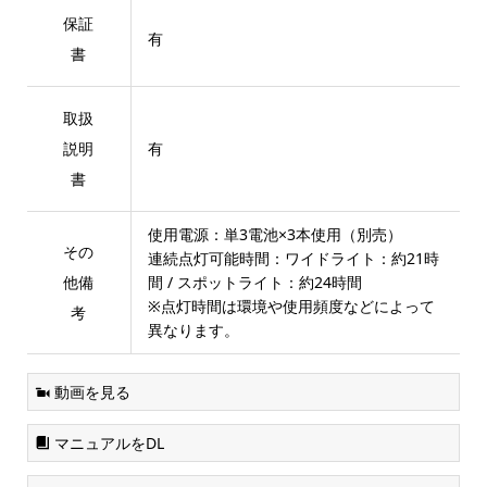
保証
有
書
取扱
説明
有
書
使用電源：単3電池×3本使用（別売）
その
連続点灯可能時間：ワイドライト：約21時
他備
間 / スポットライト：約24時間
※点灯時間は環境や使用頻度などによって
考
異なります。
動画を見る
マニュアルをDL