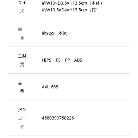
サイ
約W10×D3.5×H13.5cm（本体）
約W10.5×D4×H13.5cm（箱）
ズ
重
約90g（本体）
量
主材
HIPS・PS・PP・ABS
質
品
AXL-668
番
JAN
コー
4580399758226
ド