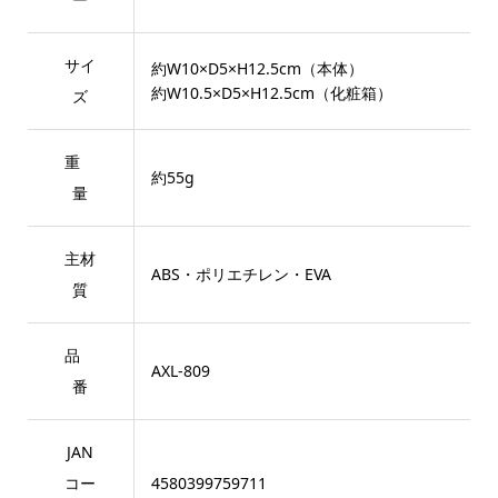
サイ
約W10×D5×H12.5cm（本体）
約W10.5×D5×H12.5cm（化粧箱）
ズ
重
約55g
量
主材
ABS・ポリエチレン・EVA
質
品
AXL-809
番
JAN
コー
4580399759711