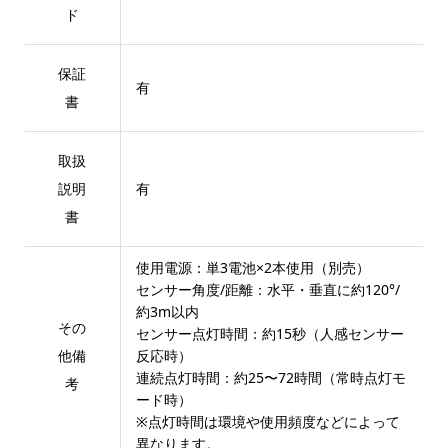
ド
保証
有
書
取扱
説明
有
書
使用電源：単3電池×2本使用（別売）
センサー角度/距離：水平・垂直に約120°/
約3m以内
その
センサー点灯時間：約15秒（人感センサー
他備
反応時）
連続点灯時間：約25〜72時間（常時点灯モ
考
ード時）
※点灯時間は環境や使用頻度などによって
異なります。