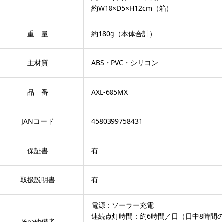
約W18×D5×H12cm（箱）
重 量
約180g（本体合計）
主材質
ABS・PVC・シリコン
品 番
AXL-685MX
JANコード
4580399758431
保証書
有
取扱説明書
有
電源：ソーラー充電
連続点灯時間：約6時間／日（日中8時間
その他備考