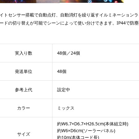
イトセンサー搭載で自動点灯、自動消灯を繰り返すイルミネーションラ
ードの切り替えが可能でシーンによって使い分けできます。IP44で防
実入り数
48個／24個
発送単位
48個
参考上代
設定中
カラー
ミックス
約W6.7×D6.7×H26.5cm(本体組立時)
約W6×D6cm(ソーラーパネル)
サイズ
約10m(本体コード長)