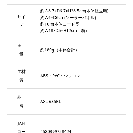
約W6.7×D6.7×H26.5cm(本体組立時)
サイ
約W6×D6cm(ソーラーパネル)
約10m(本体コード長)
ズ
約W18×D5×H12cm（箱）
重
約180g（本体合計）
量
主材
ABS・PVC・シリコン
質
品
AXL-685BL
番
JAN
コー
4580399758424