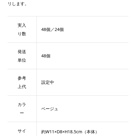
リします。
実入
48個／24個
り数
発送
48個
単位
参考
設定中
上代
カラ
ベージュ
ー
サイ
約W11×D8×H18.5cm（本体）