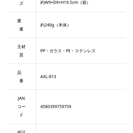
約W9×D9×H19.5cm（箱）
ズ
重
約240g（本体）
量
主材
PP・ガラス・PE・ステンレス
質
品
AXL-813
番
JAN
コー
4580399759759
ド
保証